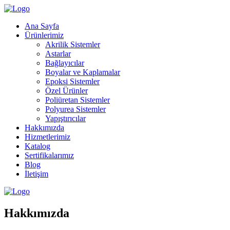
Ana Sayfa
Ürünlerimiz
Akrilik Sistemler
Astarlar
Bağlayıcılar
Boyalar ve Kaplamalar
Epoksi Sistemler
Özel Ürünler
Poliüretan Sistemler
Polyurea Sistemler
Yapıştırıcılar
Hakkımızda
Hizmetlerimiz
Katalog
Sertifikalarımız
Blog
İletişim
Hakkımızda