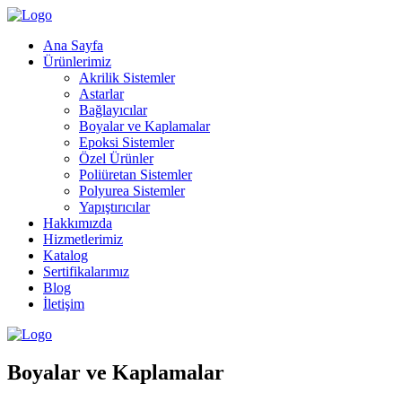
Ana Sayfa
Ürünlerimiz
Akrilik Sistemler
Astarlar
Bağlayıcılar
Boyalar ve Kaplamalar
Epoksi Sistemler
Özel Ürünler
Poliüretan Sistemler
Polyurea Sistemler
Yapıştırıcılar
Hakkımızda
Hizmetlerimiz
Katalog
Sertifikalarımız
Blog
İletişim
Boyalar ve Kaplamalar