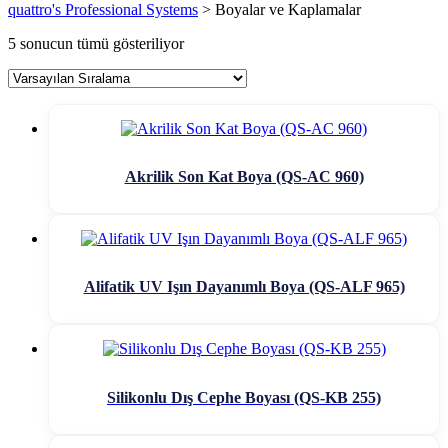
quattro's Professional Systems
>
Boyalar ve Kaplamalar
5 sonucun tümü gösteriliyor
Akrilik Son Kat Boya (QS-AC 960)
Alifatik UV Işın Dayanımlı Boya (QS-ALF 965)
Silikonlu Dış Cephe Boyası (QS-KB 255)