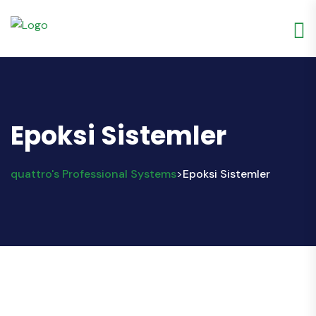
Epoksi Sistemler
quattro's Professional Systems
Epoksi Sistemler
>