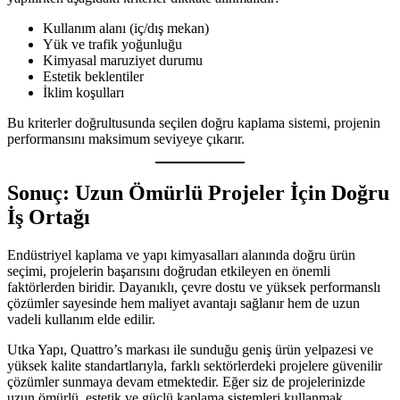
Kullanım alanı (iç/dış mekan)
Yük ve trafik yoğunluğu
Kimyasal maruziyet durumu
Estetik beklentiler
İklim koşulları
Bu kriterler doğrultusunda seçilen doğru kaplama sistemi, projenin
performansını maksimum seviyeye çıkarır.
Sonuç: Uzun Ömürlü Projeler İçin Doğru
İş Ortağı
Endüstriyel kaplama ve yapı kimyasalları alanında doğru ürün
seçimi, projelerin başarısını doğrudan etkileyen en önemli
faktörlerden biridir. Dayanıklı, çevre dostu ve yüksek performanslı
çözümler sayesinde hem maliyet avantajı sağlanır hem de uzun
vadeli kullanım elde edilir.
Utka Yapı, Quattro’s markası ile sunduğu geniş ürün yelpazesi ve
yüksek kalite standartlarıyla, farklı sektörlerdeki projelere güvenilir
çözümler sunmaya devam etmektedir. Eğer siz de projelerinizde
uzun ömürlü, estetik ve güçlü kaplama sistemleri kullanmak