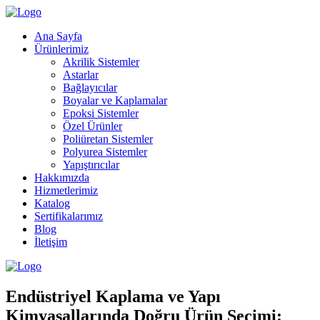
Ana Sayfa
Ürünlerimiz
Akrilik Sistemler
Astarlar
Bağlayıcılar
Boyalar ve Kaplamalar
Epoksi Sistemler
Özel Ürünler
Poliüretan Sistemler
Polyurea Sistemler
Yapıştırıcılar
Hakkımızda
Hizmetlerimiz
Katalog
Sertifikalarımız
Blog
İletişim
Endüstriyel Kaplama ve Yapı
Kimyasallarında Doğru Ürün Seçimi: