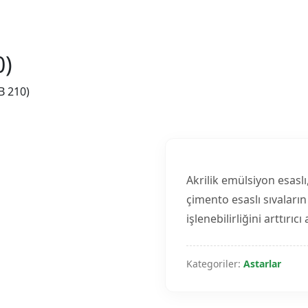
0)
B 210)
Akrilik emülsiyon esaslı
çimento esaslı sıvaları
işlenebilirliğini arttırıcı 
Kategoriler:
Astarlar