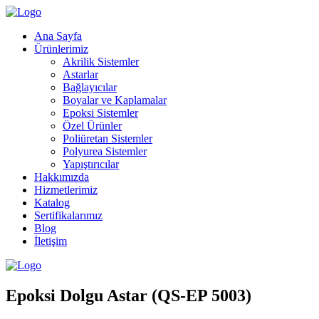
Ana Sayfa
Ürünlerimiz
Akrilik Sistemler
Astarlar
Bağlayıcılar
Boyalar ve Kaplamalar
Epoksi Sistemler
Özel Ürünler
Poliüretan Sistemler
Polyurea Sistemler
Yapıştırıcılar
Hakkımızda
Hizmetlerimiz
Katalog
Sertifikalarımız
Blog
İletişim
Epoksi Dolgu Astar (QS-EP 5003)