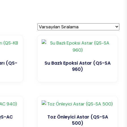
arı (QS-
Su Bazlı Epoksi Astar (QS-SA
960)
(QS-AC
Toz Önleyici Astar (QS-SA
500)