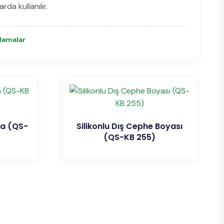
da kullanılır.
plamalar
ya (QS-
Silikonlu Dış Cephe Boyası
(QS-KB 255)