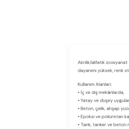
Akrilik/alifatik izosiyanat
dayanımı yüksek, renk sta
Kullanım Alanları:
• İç ve dış mekânlarda,
• Yatay ve düşey uygula
• Beton, çelik, ahşap yüz
• Epoksi ve poliüretan k
• Tank, tanker ve beton m