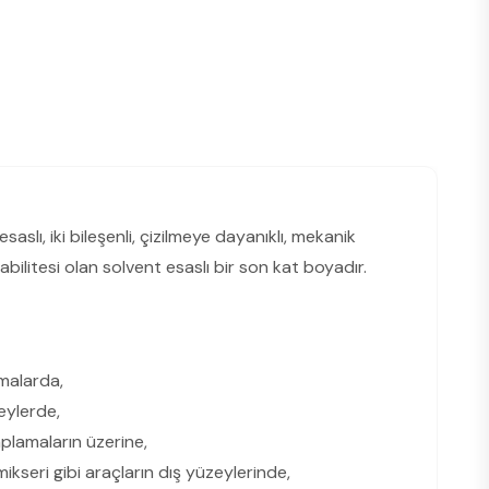
 esaslı, iki bileşenli, çizilmeye dayanıklı, mekanik
bilitesi olan solvent esaslı bir son kat boyadır.
malarda,
eylerde,
aplamaların üzerine,
ikseri gibi araçların dış yüzeylerinde,