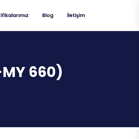
ifikalarımız
Blog
İletişim
S-MY 660)